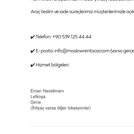
Araç teslim ve iade süreçlerimiz müşterilerimizle açı
✔️ Telefon: +90 539 125 44 44
✔️ E-posta: info@maslowrentacar.com (varsa gerçe
✔️ Hizmet bölgeleri:
Ercan Havalimanı
Lefkoşa
Girne
(İhtiyaç varsa diğer lokasyonlar)