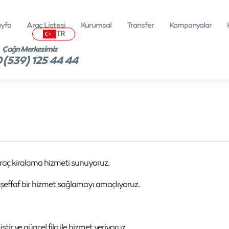
yfa
Araç Listesi
Kurumsal
Transfer
Kampanyalar
TR
Çağrı Merkezimiz
 (539) 125 44 44
raç kiralama hizmeti sunuyoruz.
ve şeffaf bir hizmet sağlamayı amaçlıyoruz.
ştir ve güncel filo ile hizmet veriyoruz.